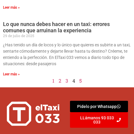
Leer más »
Lo que nunca debes hacer en un taxi: errores
comunes que arruinan la experiencia
29 de julio de 2025
¿Has tenido un día de locos y lo único que quieres es subirte a un taxi,
sentarte cómodamente y dejarte llevar hasta tu destino? Créeme, te
entiendo a la perfección. En ElTaxi 033 vemos a diario todo tipo de
situaciones: desde pasajeros
Leer más »
1
2
3
4
5
Pidelo por Whatsapp
LLámanos 93 033
033