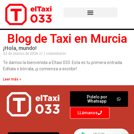
Taxi Aeropuerto Murcia
Blog de Taxi en Murcia
¡Hola, mundo!
23 de marzo de 2026
1 comentario
Te damos la bienvenida a Eltaxi 033. Esta es tu primera entrada.
Edítala o bórrala, ¡y comienza a escribir!
Leer más »
Pidelo por
Whatsapp
LLámanos