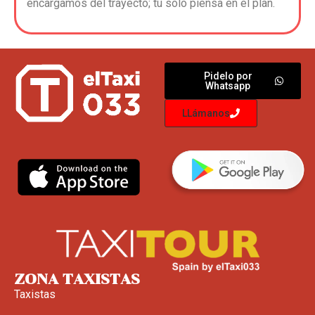
encargamos del trayecto; tú solo piensa en el plan.
Pidelo por
Whatsapp
LLámanos
ZONA TAXISTAS
Taxistas