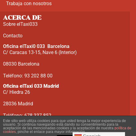
Trabaja con nosotros
ACERCA DE
Sobre elTaxi033
Contacto
Oficina elTaxi0 033 Barcelona
C/ Caracas 13-15, Nave 6 (Interior)
08030 Barcelona
Teléfono: 93 202 88 00
Oficina elTaxi 033 Madrid
C/ Hiedra 26
28036 Madrid
Teléfono: 678 337 852
Este sitio web utiliza cookies para que usted tenga la mejor experiencia de
usuario. Si continúa navegando está dando su consentimiento para la
aceptación de las mencionadas cookies y la aceptación de nuestra
política de
cookies
, pinche el enlace para mayor información.
Condiciones del