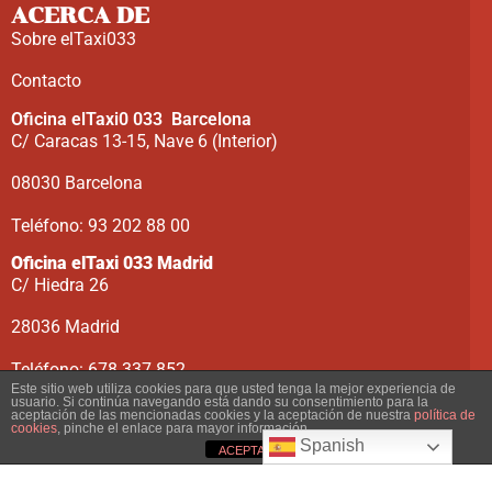
ACERCA DE
Sobre elTaxi033
Contacto
Oficina elTaxi0 033 Barcelona
C/ Caracas 13-15, Nave 6 (Interior)
08030 Barcelona
Teléfono: 93 202 88 00
Oficina elTaxi 033 Madrid
C/ Hiedra 26
28036 Madrid
Teléfono: 678 337 852
Este sitio web utiliza cookies para que usted tenga la mejor experiencia de
usuario. Si continúa navegando está dando su consentimiento para la
aceptación de las mencionadas cookies y la aceptación de nuestra
política de
cookies
, pinche el enlace para mayor información.
Condiciones del
Spanish
ACEPTAR
Aviso Legal
Politica de Privacidad
Servicio